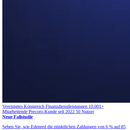
Vereinigtes Königreich
Finanzdienstleistungen
10.001+
Mitarbeitende
Precoro-Kunde seit 2022
50 Nutzer
Neue Fallstudie
Sehen Sie, wie Edenred die pünktlichen Zahlungen von 6 % auf 85