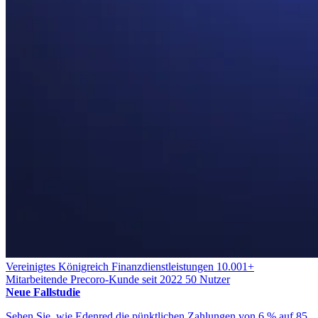
Vereinigtes Königreich
Finanzdienstleistungen
10.001+
Mitarbeitende
Precoro-Kunde seit 2022
50 Nutzer
Neue Fallstudie
Sehen Sie, wie Edenred die pünktlichen Zahlungen von 6 % auf 85