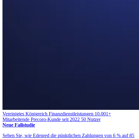
Vereinigtes Königreich
Finanzdienstleistungen
10.001+
Mitarbeitende
Precoro-Kunde seit 2022
50 Nutzer
Neue Fallstudie
Sehen Sie, wie Edenred die pünktlichen Zahlungen von 6 % auf 85