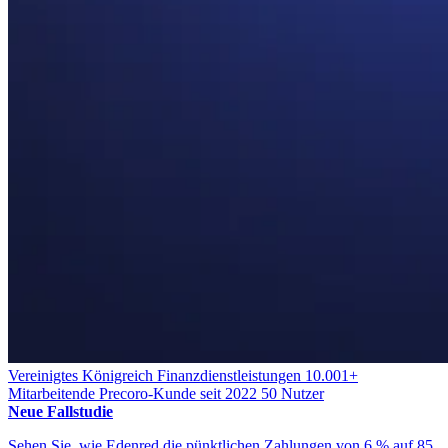
Vereinigtes Königreich
Finanzdienstleistungen
10.001+
Mitarbeitende
Precoro-Kunde seit 2022
50 Nutzer
Neue Fallstudie
Sehen Sie, wie Edenred die pünktlichen Zahlungen von 6 % auf 85