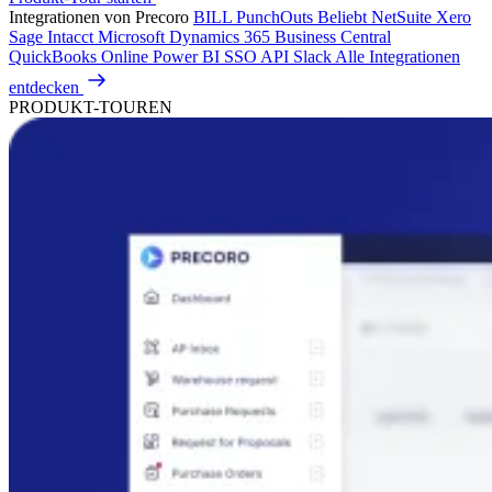
Integrationen von Precoro
BILL
PunchOuts
Beliebt
NetSuite
Xero
Sage Intacct
Microsoft Dynamics 365 Business Central
QuickBooks Online
Power BI
SSO
API
Slack
Alle Integrationen
entdecken
PRODUKT-TOUREN