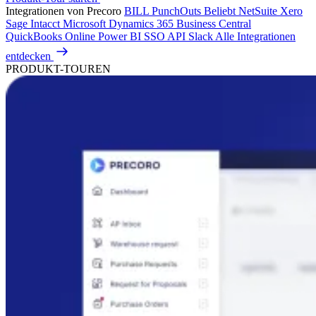
Integrationen von Precoro
BILL
PunchOuts
Beliebt
NetSuite
Xero
Sage Intacct
Microsoft Dynamics 365 Business Central
QuickBooks Online
Power BI
SSO
API
Slack
Alle Integrationen
entdecken
PRODUKT-TOUREN