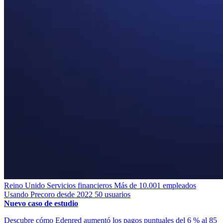
Reino Unido
Servicios financieros
Más de 10.001 empleados
Usando Precoro desde 2022
50 usuarios
Nuevo caso de estudio
Descubre cómo Edenred aumentó los pagos puntuales del 6 % al 85