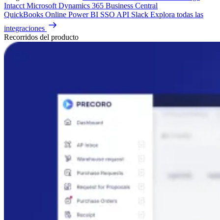
Intacct
Microsoft Dynamics 365 Business Central
QuickBooks Online
Power BI
SSO
API
Slack
Explora todas las
integraciones
Recorridos del producto