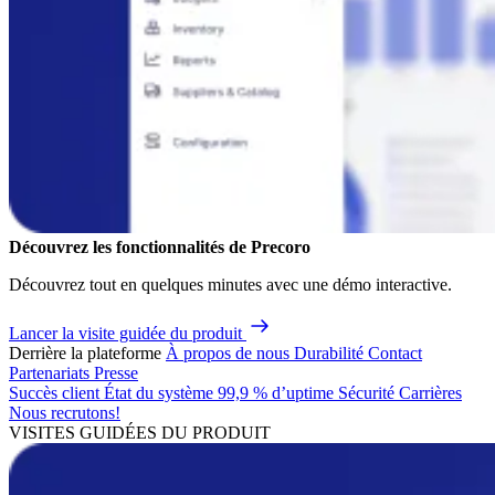
Découvrez les fonctionnalités de Precoro
Découvrez tout en quelques minutes avec une démo interactive.
Lancer la visite guidée du produit
Derrière la plateforme
À propos de nous
Durabilité
Contact
Partenariats
Presse
Succès client
État du système
99,9 % d’uptime
Sécurité
Carrières
Nous recrutons!
VISITES GUIDÉES DU PRODUIT