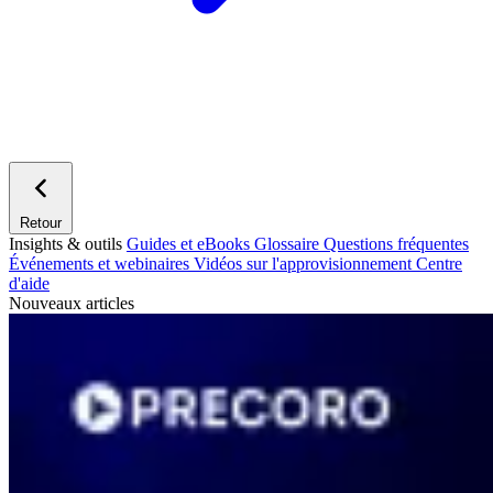
Retour
Insights & outils
Guides et eBooks
Glossaire
Questions fréquentes
Événements et webinaires
Vidéos sur l'approvisionnement
Centre
d'aide
Nouveaux articles