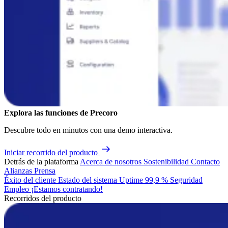
Explora las funciones de Precoro
Descubre todo en minutos con una demo interactiva.
Iniciar recorrido del producto
Detrás de la plataforma
Acerca de nosotros
Sostenibilidad
Contacto
Alianzas
Prensa
Éxito del cliente
Estado del sistema
Uptime 99,9 %
Seguridad
Empleo
¡Estamos contratando!
Recorridos del producto